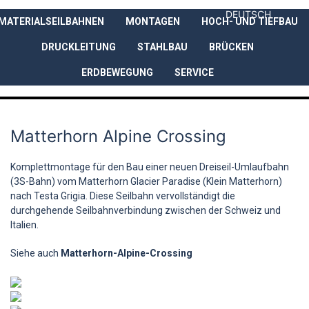
DEUTSCH
MATERIALSEILBAHNEN
MONTAGEN
HOCH- UND TIEFBAU
UNTERNEHMEN
LEISTUNGEN
DRUCKLEITUNG
STAHLBAU
BRÜCKEN
ERDBEWEGUNG
SERVICE
Matterhorn Alpine Crossing
Komplettmontage für den Bau einer neuen Dreiseil-Umlaufbahn
(3S-Bahn) vom Matterhorn Glacier Paradise (Klein Matterhorn)
nach Testa Grigia. Diese Seilbahn vervollständigt die
durchgehende Seilbahnverbindung zwischen der Schweiz und
Italien.
Siehe auch
Matterhorn-Alpine-Crossing